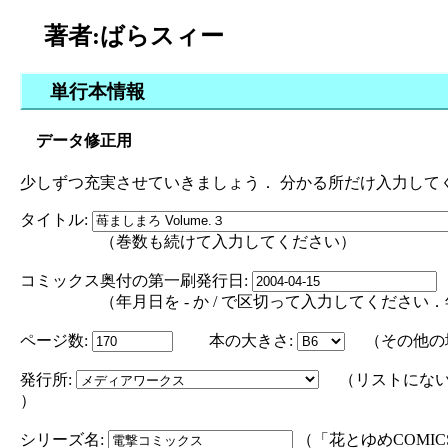
著者:ばらスィー
単行本情報
データ修正用
少しずつ充実させていきましょう． 分かる所だけ入力して
タイトル:
（巻数も続けて入力してください）
コミックス奥付の第一刷発行日:
（年月日を - か / で区切って入力してください．年の部分は
ページ数:
本の大きさ:
（その他の
発行所:
（リストにない
）
シリーズ名:
（「花とゆめCOMI