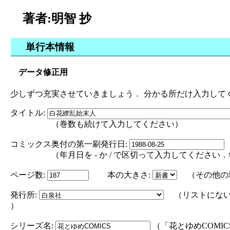
著者:明智 抄
単行本情報
データ修正用
少しずつ充実させていきましょう． 分かる所だけ入力して
タイトル:
（巻数も続けて入力してください）
コミックス奥付の第一刷発行日:
（年月日を - か / で区切って入力してください．年の部分は
ページ数:
本の大きさ:
（その他の
発行所:
（リストにない
）
シリーズ名:
（「花とゆめCOMI