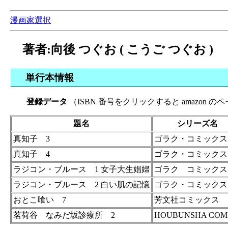
漫画家選択
著者:向後 つぐお ( こうご つぐお )
単行本情報
登録データ
（ISBN 番号をクリックすると amazon 
題名
シリーズ名
真知子 3
ゴラク・コミックス
真知子 4
ゴラク・コミックス
ラジコン・ブルース 1 女子大生娼婦
ゴラク コミックス
ラジコン・ブルース 2 白い肌の記憶
ゴラク・コミックス
おとこ喰い 7
芳文社コミックス
茗荷谷 なみだ坂診療所 2
HOUBUNSHA COM