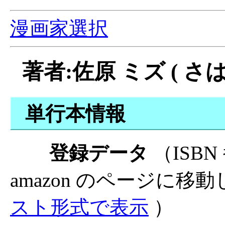
漫画家選択
著者:佐原 ミズ ( さは
単行本情報
登録データ
（ISB
amazon のページに移
スト形式で表示
）