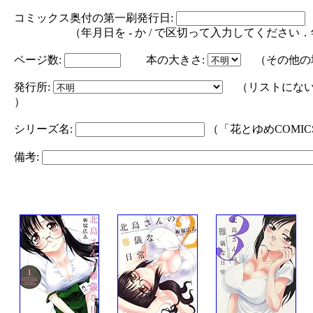
コミックス奥付の第一刷発行日:
（年月日を - か / で区切って入力してください．年の部分は
ページ数:
本の大きさ:
（その他の
発行所:
（リストにない
）
シリーズ名:
（「花とゆめCOMI
備考: