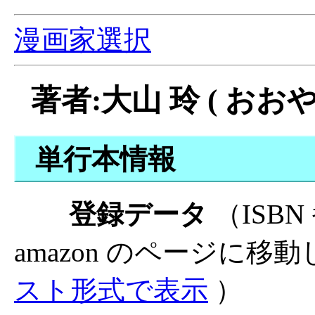
漫画家選択
著者:大山 玲 ( おおや
単行本情報
登録データ
（ISB
amazon のページに移
スト形式で表示
）