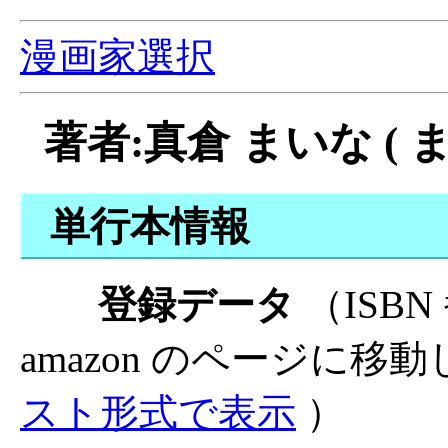
漫画家選択
著者:真倉 まいな ( 
単行本情報
登録データ
（ISB
amazon のページに移
スト形式で表示
）