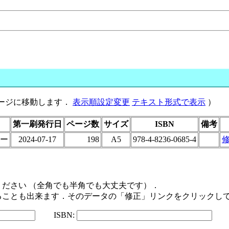
のページに移動します．
表示順設定変更
テキスト形式で表示
）
第一刷発行日
ページ数
サイズ
ISBN
備考
ー
2024-07-17
198
A5
978-4-8236-0685-4
ださい （全角でも半角でも大丈夫です）．
ることも出来ます．そのデータの「修正」リンクをクリックし
ISBN: