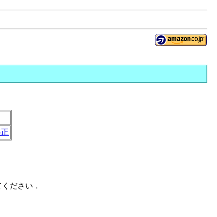
修正
てください．