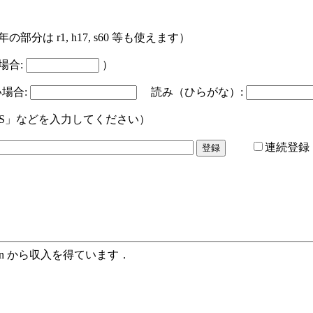
 r1, h17, s60 等も使えます）
場合:
）
場合:
読み（ひらがな）:
CS」などを入力してください）
連続登録
zon から収入を得ています．