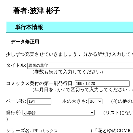
著者:波津 彬子
単行本情報
データ修正用
少しずつ充実させていきましょう． 分かる所だけ入力して
タイトル:
（巻数も続けて入力してください）
コミックス奥付の第一刷発行日:
（年月日を - か / で区切って入力してください．年の部分は
ページ数:
本の大きさ:
（その他の
発行所:
（リストにない
）
シリーズ名:
（「花とゆめCOMI