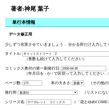
著者:神尾 葉子
単行本情報
データ修正用
少しずつ充実させていきましょう． 分かる所だけ入力して
タイトル:
（巻数も続けて入力してください）
コミックス奥付の第一刷発行日:
（年月日を - か / で区切って入力してください．年の部分は
ページ数:
本の大きさ:
（その他の
発行所:
（リストにない
シリーズ名:
（「花とゆめCOMI